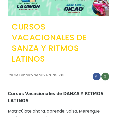
Convocatorias
GESTIÓN ADMINISTRATIVA
CURSOS
Plan de desarrollo y Ordenamiento Territorial - PD
VACACIONALES DE
Plan Anual Contratación - PAC
SANZA Y RITMOS
Plan Operativo Anual - POA
Convenios Institucionales
LATINOS
PRESUPUESTO: EJECUCIÓN Y REPORTES
Cédulas presupuestarias y balances
28 de Febrero de 2024 a las 17:01
Procesos de contratación
𝗖𝘂𝗿𝘀𝗼𝘀 𝗩𝗮𝗰𝗮𝗰𝗶𝗼𝗻𝗮𝗹𝗲𝘀 𝗱𝗲 𝗗𝗔𝗡𝗭𝗔 𝗬 𝗥𝗜𝗧𝗠𝗢𝗦
Ejecución Presupuestaria
𝗟𝗔𝗧𝗜𝗡𝗢𝗦
Obras y proyectos
Matricúlate ahora, aprende: Salsa, Merengue,