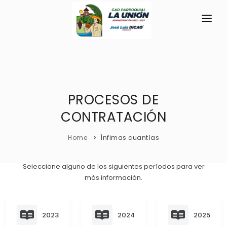
INICIO
LA PARROQUIA
RESEÑA HISTÓRICA
PROCESOS DE
GAD
CONTRATACIÓN
Historia Antigua
TRANSPARENCIA
Historia Actual
Home
Ínfimas cuantías
GESTIÓN Y PRESUPUESTO
Símbolos Cívicos
GESTIÓN INSTITUCIONAL
MECANISMOS DE PARTICIPACIÓN
Seleccione alguno de los siguientes períodos para ver
GEOGRAFÍA
más información.
Sesiones Ordinarias
TURISMO
Ubicación
CIUDADANÍA ACTIVA
Sesiones Extraordinarias
Clima
Solicitud de acceso información pública
2023
2024
2025
Resoluciones
NEW