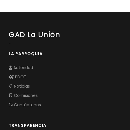
Convocatorias
GESTIÓN ADMINISTRATIVA
Plan de desarrollo y Ordenamiento Territorial - PD
GAD La Unión
Plan Anual Contratación - PAC
-
Plan Operativo Anual - POA
LA PARROQUIA
Convenios Institucionales
Autoridad
PRESUPUESTO: EJECUCIÓN Y REPORTES
PDOT
Cédulas presupuestarias y balances
Noticias
Procesos de contratación
Comisiones
Ejecución Presupuestaria
Contáctenos
Obras y proyectos
TRANSPARENCIA